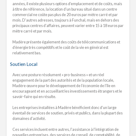
années, il existe plusieurs options d’emplacement et de coûts, mais
à titre de référence, la location d’un bureau situé dans un centre
commercial ne coûte pas plus de 20 euros par mètre carré et par
mois. D'autres adresses, toujours à Funchal, mais en dehors des
principaux centres d'affaires, peuvent varier entre 15 à 18 euros par
mètre carré et par mois.
Madère présente également des coûts de télécommunications et
d’énergie très compétitifs et le coût de la vie en général est
relativement bas.
Soutien Local
Avec une posture résolument « pro-business » et un réel
engagement de la part des autorités et de la population locale,
Madère œuvre pour le développement de l’économie de l’île en
encourageant et en accueillant les investissements étrangers et le
savoir-faire qui en résulte.
Les entreprises installées à Madère bénéficient donc d'un large
éventail de services de soutien, privés et publics, dans la plupart des
domaines d'activité.
Ces services incluent entre autres, l'assistance à l'intégration de
nouvelles entreprises, des services de conseil, de comptabilité, de