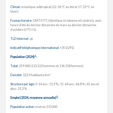
Climat:
océanique subtropical (22-26 °C en été et 17-22 °C en
hiver).
Fuseau horaire:
GMT/UTC (identique à Lisbonne et Londres), avec
heure d’été du dernier dimanche de mars au dernier dimanche
d’octobre (UTC+1).
TLD Internet:
.pt
Indicatif téléphonique international:
+351(291)
1
Population (2024)
:
Total:
259 440 (123 222 hommes et 136 218 femmes)
Densité:
323,9 habitants/km²
Structure par âge:
0-14 ans : 11,9 % ; 15-64 ans : 66,8 % ; 65 ans et
plus : 21,3 %.
2
Emploi (2024, moyenne annuelle)
:
Population active:
environ 133 000