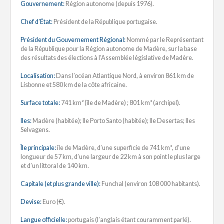
Gouvernement:
Région autonome (depuis 1976).
Chef d’État:
Président de la République portugaise.
Président du Gouvernement Régional:
Nommé par le Représentant
de la République pour la Région autonome de Madère, sur la base
des résultats des élections à l’Assemblée législative de Madère.
Localisation:
Dans l’océan Atlantique Nord, à environ 861 km de
Lisbonne et 580 km de la côte africaine.
Surface totale:
741 km² (île de Madère) ; 801 km² (archipel).
Iles:
Madère (habitée); Ile Porto Santo (habitée); Ile Desertas; Iles
Selvagens.
Île principale:
île de Madère, d’une superficie de 741 km², d’une
longueur de 57 km, d’une largeur de 22 km à son point le plus large
et d’un littoral de 140 km.
Capitale (et plus grande ville):
Funchal (environ 108 000 habitants).
Devise:
Euro (€).
Langue officielle:
portugais (l’anglais étant couramment parlé).