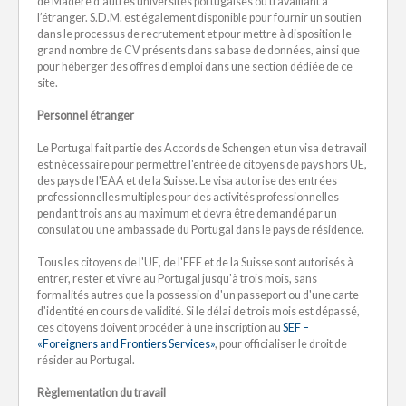
de Madère d’autres universités portugaises ou travaillant à
l’étranger. S.D.M. est également disponible pour fournir un soutien
dans le processus de recrutement et pour mettre à disposition le
grand nombre de CV présents dans sa base de données, ainsi que
pour héberger des offres d'emploi dans une section dédiée de ce
site.
Personnel étranger
Le Portugal fait partie des Accords de Schengen et un visa de travail
est nécessaire pour permettre l'entrée de citoyens de pays hors UE,
des pays de l'EAA et de la Suisse. Le visa autorise des entrées
professionnelles multiples pour des activités professionnelles
pendant trois ans au maximum et devra être demandé par un
consulat ou une ambassade du Portugal dans le pays de résidence.
Tous les citoyens de l'UE, de l'EEE et de la Suisse sont autorisés à
entrer, rester et vivre au Portugal jusqu'à trois mois, sans
formalités autres que la possession d'un passeport ou d'une carte
d'identité en cours de validité. Si le délai de trois mois est dépassé,
ces citoyens doivent procéder à une inscription au
SEF –
«Foreigners and Frontiers Services»
, pour officialiser le droit de
résider au Portugal.
Règlementation du travail