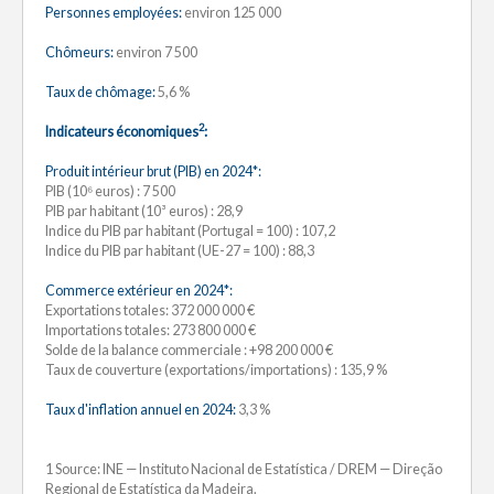
Personnes employées:
environ 125 000
Chômeurs:
environ 7 500
Taux de chômage:
5,6 %
2
Indicateurs économiques
:
Produit intérieur brut (PIB) en 2024*:
PIB (10⁶ euros) : 7 500
PIB par habitant (10³ euros) : 28,9
Indice du PIB par habitant (Portugal = 100) : 107,2
Indice du PIB par habitant (UE-27 = 100) : 88,3
Commerce extérieur en 2024*:
Exportations totales: 372 000 000 €
Importations totales: 273 800 000 €
Solde de la balance commerciale : +98 200 000 €
Taux de couverture (exportations/importations) : 135,9 %
Taux d'inflation annuel en 2024:
3,3 %
1 Source: INE — Instituto Nacional de Estatística / DREM — Direção
Regional de Estatística da Madeira.