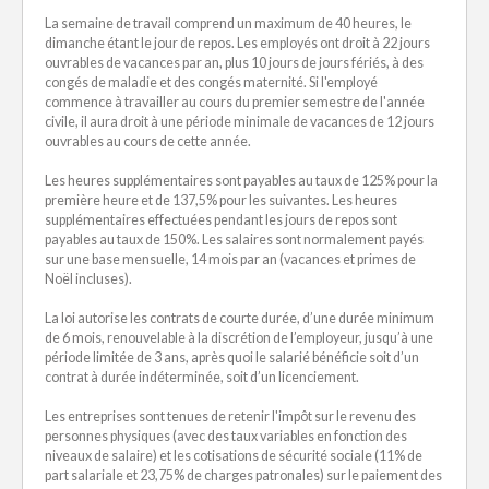
La semaine de travail comprend un maximum de 40 heures, le
dimanche étant le jour de repos. Les employés ont droit à 22 jours
ouvrables de vacances par an, plus 10 jours de jours fériés, à des
congés de maladie et des congés maternité. Si l'employé
commence à travailler au cours du premier semestre de l'année
civile, il aura droit à une période minimale de vacances de 12 jours
ouvrables au cours de cette année.
Les heures supplémentaires sont payables au taux de 125% pour la
première heure et de 137,5% pour les suivantes. Les heures
supplémentaires effectuées pendant les jours de repos sont
payables au taux de 150%. Les salaires sont normalement payés
sur une base mensuelle, 14 mois par an (vacances et primes de
Noël incluses).
La loi autorise les contrats de courte durée, d’une durée minimum
de 6 mois, renouvelable à la discrétion de l’employeur, jusqu’à une
période limitée de 3 ans, après quoi le salarié bénéficie soit d’un
contrat à durée indéterminée, soit d’un licenciement.
Les entreprises sont tenues de retenir l'impôt sur le revenu des
personnes physiques (avec des taux variables en fonction des
niveaux de salaire) et les cotisations de sécurité sociale (11% de
part salariale et 23,75% de charges patronales) sur le paiement des