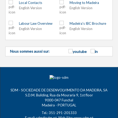
Local Contacts
Moving to Madeira
English Version
English Version
Labour Law Overview
Madeira's IBC Brochure
English Version
English Version
Nous sommes aussi sur:
SDM - SOCIEDADE DE DESENVOLVIMENTO DA MADEIRA, SA
S.D.M. Building, Rua da Mouraria 9, 1st floor
9000-047 Funchal
Madeira - PORTUGAL
Tel.: 351-291-201333
E-mail:
sdm@sdm.pt
Web Site:
www.sdm.pt