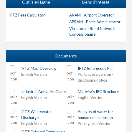
Outils en Ligne
Liens d'Intérêt
IFTZ Fees Calculator
ANAM - Airport Operator
APRAM - Ports Administrator
Via Litoral - Road Network
Concessionaire
Documents
IFTZ Map Overview
IFTZ Emergency Plan
English Version
Portuguese version -
disclosure notice
Industrial Activities Guide
Madeira's IBC Brochure
English Version
English Version
IFTZ Wastewater
Analysis of water for
Discharge
human consumption
English Version
Portuguese Version
IFTZ External Emergency