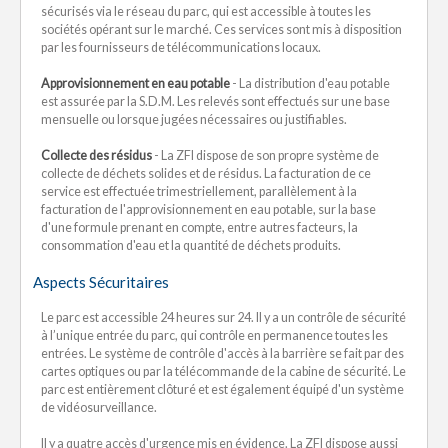
sécurisés via le réseau du parc, qui est accessible à toutes les
sociétés opérant sur le marché. Ces services sont mis à disposition
par les fournisseurs de télécommunications locaux.
Approvisionnement en eau potable
- La distribution d'eau potable
est assurée par la S.D.M. Les relevés sont effectués sur une base
mensuelle ou lorsque jugées nécessaires ou justifiables.
Collecte des résidus
- La ZFI dispose de son propre système de
collecte de déchets solides et de résidus. La facturation de ce
service est effectuée trimestriellement, parallèlement à la
facturation de l'approvisionnement en eau potable, sur la base
d'une formule prenant en compte, entre autres facteurs, la
consommation d'eau et la quantité de déchets produits.
Aspects Sécuritaires
Le parc est accessible 24 heures sur 24. Il y a un contrôle de sécurité
à l’unique entrée du parc, qui contrôle en permanence toutes les
entrées. Le système de contrôle d'accès à la barrière se fait par des
cartes optiques ou par la télécommande de la cabine de sécurité. Le
parc est entièrement clôturé et est également équipé d'un système
de vidéosurveillance.
Il y a quatre accès d'urgence mis en évidence. La ZFI dispose aussi