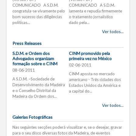
COMUNICADO A S.D.M.
COMUNICADO A S.D.M.
congratula-se vivamente pelo
lamenta e repudia firmemente
bom sucesso das diligências
o tratamento jornalístico
políticas...
dado pela...
Ver todos...
Press Releases
S.D.M. e Ordem dos
CINM promovido pela
Advogados organizam
primeira vez no México
formação sobre o CINM
02-06-2011
08-06-2011
CINM aposta no mercado
A S.D.M. –Sociedade de
americano - Três cidades dos
Desenvolvimento da Madeira
Estados Unidos da América e
e o Conselho Distrital da
a capital do...
Madeira da Ordem dos...
Ver todos...
Galerias Fotográficas
Nas seguintes secções poderá visualizar e, se o desejar, gravar
para o seu disco diversas fotos da Madeira, de eventos