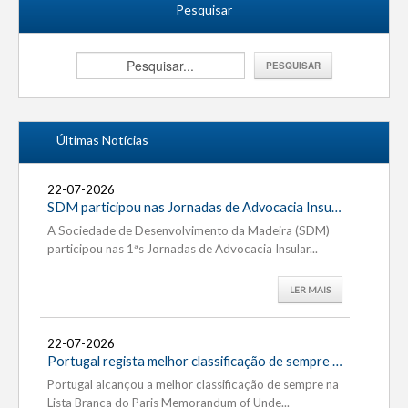
Pesquisar
Últimas Notícias
22-07-2026
16-
17-
SDM participou nas Jornadas de Advocacia Insular
SDM
A Sociedade de Desenvolvimento da Madeira (SDM)
A SD
A po
participou nas 1ªs Jornadas de Advocacia Insular...
12 d
pape
LER MAIS
22-07-2026
15-
17-
Portugal regista melhor classificação de sempre na Lista Branca do Paris MoU...
Portugal alcançou a melhor classificação de sempre na
O Re
No â
Lista Branca do Paris Memorandum of Unde...
cont
comu