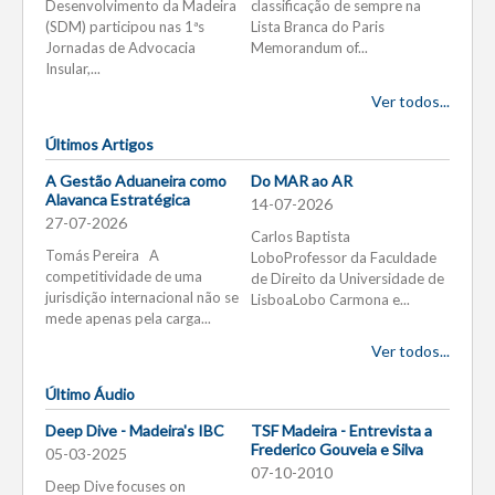
Desenvolvimento da Madeira
classificação de sempre na
(SDM) participou nas 1ªs
Lista Branca do Paris
Jornadas de Advocacia
Memorandum of...
Insular,...
Ver todos...
Últimos Artigos
A Gestão Aduaneira como
Do MAR ao AR
Alavanca Estratégica
14-07-2026
27-07-2026
Carlos Baptista
Tomás Pereira A
LoboProfessor da Faculdade
competitividade de uma
de Direito da Universidade de
jurisdição internacional não se
LisboaLobo Carmona e...
mede apenas pela carga...
Ver todos...
Último Áudio
Deep Dive - Madeira's IBC
TSF Madeira - Entrevista a
Frederico Gouveia e Silva
05-03-2025
07-10-2010
Deep Dive focuses on