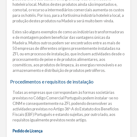
hoteleira local. Muitos destes produtos ainda são importados e,
como tal, o recurso a intermediários comerciais aumenta os custos
para os hotéis. Por isso, para a fortíssima indústria hoteleira local, a
produção destes produtos na Madeira será muito bem-vinda.
Estes são alguns exemplos de como as indústrias transformadoras
e de montagem podem beneficiar das vantagens únicas da
Madeira. Muitos outros podem ser encontrados entre as mais de
50 empresas de diferentes origens presentemente instaladas na
ZFI, ou em processo de instalação, que incluem actividades desde o
processamento de peixe e de produtos alimentares, aos
cosméticos, aos produtos de limpeza, às energias renováveis e ao
armazenamento e distribuição de produtos petrolíferos.
Procedimentos e requisitos de instalação
Todas as empresas que correspondam às formas societárias
previstas no Código Comercial Português podem instalar-se no
CINM e consequentemente na ZFI, podendo desenvolver as
actividades previstas no Artigo 36º-A do Estatuto dos Benefícios
Fiscais (EBF) Português e estando sujeitas, por outro lado, aos
requisitos igualmente previstos neste artigo.
Pedido de Licença