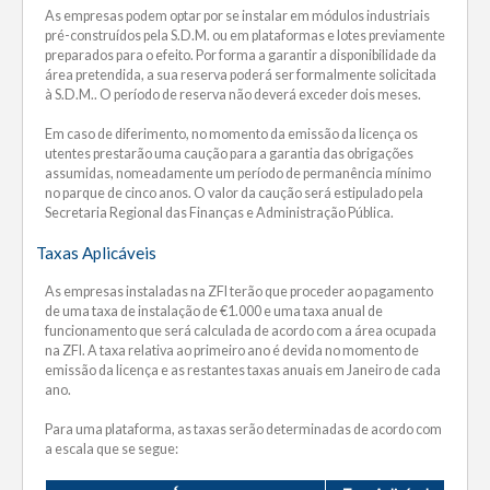
As empresas podem optar por se instalar em módulos industriais
pré-construídos pela S.D.M. ou em plataformas e lotes previamente
preparados para o efeito. Por forma a garantir a disponibilidade da
área pretendida, a sua reserva poderá ser formalmente solicitada
à S.D.M.. O período de reserva não deverá exceder dois meses.
Em caso de diferimento, no momento da emissão da licença os
utentes prestarão uma caução para a garantia das obrigações
assumidas, nomeadamente um período de permanência mínimo
no parque de cinco anos. O valor da caução será estipulado pela
Secretaria Regional das Finanças e Administração Pública.
Taxas Aplicáveis
As empresas instaladas na ZFI terão que proceder ao pagamento
de uma taxa de instalação de €1.000 e uma taxa anual de
funcionamento que será calculada de acordo com a área ocupada
na ZFI. A taxa relativa ao primeiro ano é devida no momento de
emissão da licença e as restantes taxas anuais em Janeiro de cada
ano.
Para uma plataforma, as taxas serão determinadas de acordo com
a escala que se segue: