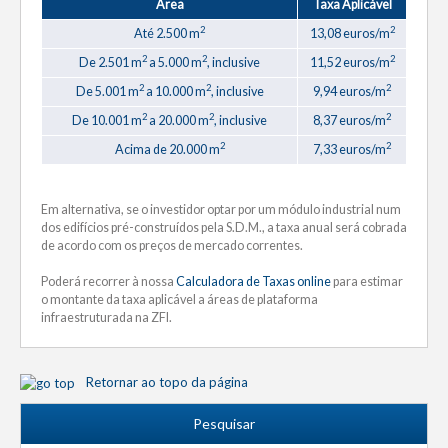
Área
Taxa Aplicável
2
2
Até 2.500 m
13,08 euros/m
2
2
2
De 2.501 m
a 5.000 m
, inclusive
11,52 euros/m
2
2
2
De 5.001 m
a 10.000 m
, inclusive
9,94 euros/m
2
2
2
De 10.001 m
a 20.000 m
, inclusive
8,37 euros/m
2
2
Acima de 20.000 m
7,33 euros/m
Em alternativa, se o investidor optar por um módulo industrial num
dos edifícios pré-construídos pela S.D.M., a taxa anual será cobrada
de acordo com os preços de mercado correntes.
Poderá recorrer à nossa
Calculadora de Taxas online
para estimar
o montante da taxa aplicável a áreas de plataforma
infraestruturada na ZFI.
Retornar ao topo da página
Pesquisar