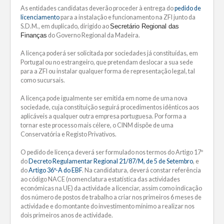
As entidades candidatas deverão proceder à entrega do
pedido de
licenciamento
para a instalação e funcionamento na ZFI junto da
S.D.M., em duplicado, dirigido ao
Secretário Regional das
Finanças
do Governo Regional da Madeira.
A licença poderá ser solicitada por sociedades já constituídas, em
Portugal ou no estrangeiro, que pretendam deslocar a sua sede
para a ZFI ou instalar qualquer forma de representação legal, tal
como sucursais.
A licença pode igualmente ser emitida em nome de uma nova
sociedade, cuja constituição seguirá procedimentos idênticos aos
aplicáveis a qualquer outra empresa portuguesa. Por forma a
tornar este processo mais célere, o CINM dispõe de uma
Conservatória e Registo Privativos.
O pedido de licença deverá ser formulado nos termos do Artigo 17º
do
Decreto Regulamentar Regional 21/87/M, de 5 de Setembro
, e
do
Artigo 36º-A do EBF
. Na candidatura, deverá constar referência
ao código NACE (nomenclatura estatística das actividades
económicas na UE) da actividade a licenciar, assim como indicação
dos número de postos de trabalho a criar nos primeiros 6 meses de
actividade e do montante do investimento mínimo a realizar nos
dois primeiros anos de actividade.