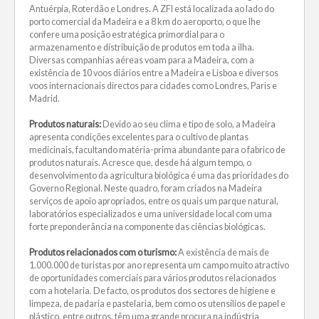
Antuérpia, Roterdão e Londres. A ZFI está localizada ao lado do
porto comercial da Madeira e a 8 km do aeroporto, o que lhe
confere uma posição estratégica primordial para o
armazenamento e distribuição de produtos em toda a ilha.
Diversas companhias aéreas voam para a Madeira, com a
existência de 10 voos diários entre a Madeira e Lisboa e diversos
voos internacionais directos para cidades como Londres, Paris e
Madrid.
Produtos naturais:
Devido ao seu clima e tipo de solo, a Madeira
apresenta condições excelentes para o cultivo de plantas
medicinais, facultando matéria-prima abundante para o fabrico de
produtos naturais. Acresce que, desde há algum tempo, o
desenvolvimento da agricultura biológica é uma das prioridades do
Governo Regional. Neste quadro, foram criados na Madeira
serviços de apoio apropriados, entre os quais um parque natural,
laboratórios especializados e uma universidade local com uma
forte preponderância na componente das ciências biológicas.
Produtos relacionados com o turismo:
A existência de mais de
1.000.000 de turistas por ano representa um campo muito atractivo
de oportunidades comerciais para vários produtos relacionados
com a hotelaria. De facto, os produtos dos sectores de higiene e
limpeza, de padaria e pastelaria, bem como os utensílios de papel e
plástico, entre outros, têm uma grande procura na indústria